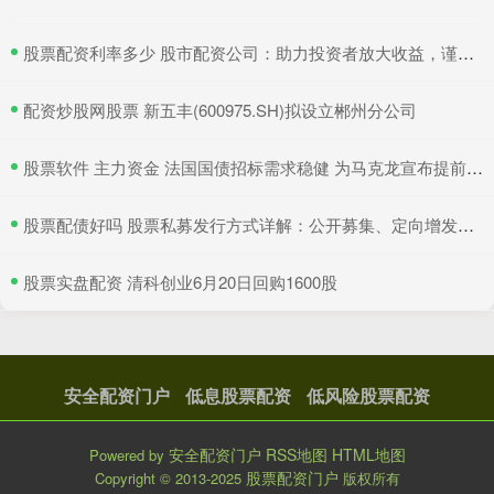
​股票配资利率多少 股市配资公司：助力投资者放大收益，谨慎选择，规避风险
​配资炒股网股票 新五丰(600975.SH)拟设立郴州分公司
​股票软件 主力资金 法国国债招标需求稳健 为马克龙宣布提前选举以来首次发行
​股票配债好吗 股票私募发行方式详解：公开募集、定向增发、协议转让
​股票实盘配资 清科创业6月20日回购1600股
安全配资门户
低息股票配资
低风险股票配资
安全配资门户
RSS地图
HTML地图
Powered by
股票配资门户
Copyright
© 2013-2025
版权所有