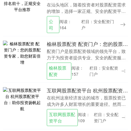
在汕头地区，随着投资者对股票配资需求
的增加，选择一家正规、安全的配资平台
变得尤为重要。本文将为您介绍汕头地区
公
栏目：安全配资门
阅读：
排名前十的股票配资公司，并推荐一些正
司
户
164
规安全的平台，帮....
榆林股票配资 配资门户：您的股票配资专家，助您财富倍增
配资门户是股票配资领域的领先平台，致
力于为投资者提供专业、安全的配资服务
榆林股票配资，助力他们实现财富倍增。
榆林股票
栏目：安全配资
阅读：
* **持牌经营：**拥有国家监管部门颁发的
配资
门户
157
经营许....
互联网股票配资平台 杭州股票配资平台：助你投资扬帆起航
在杭州这座经济发达的城市，股票投资已
成为许多人财富增长的重要途径。然而互
联网股票配资平台，资金不足往往成为投
互联网股票配
栏目：安全配
阅读：
资者的阻碍。此时，杭州股票配资平台应
资平台
资门户
109
运而生，为投资者....