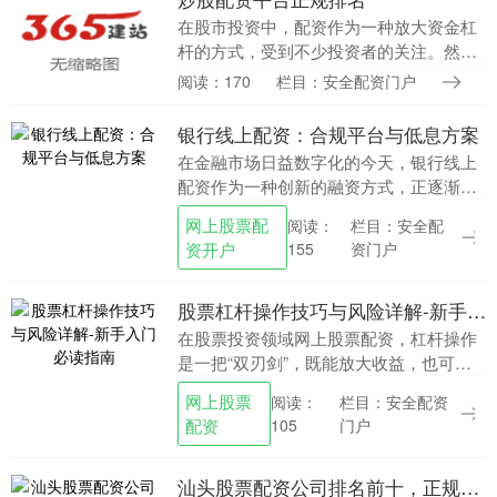
在股市投资中，配资作为一种放大资金杠
杆的方式，受到不少投资者的关注。然
而，市场上配资平台鱼龙混杂，如何选择
阅读：170
栏目：安全配资门户
正规、安全的配资平台成为投资者最关心
的问题。本文将为您....
银行线上配资：合规平台与低息方案
在金融市场日益数字化的今天，银行线上
配资作为一种创新的融资方式，正逐渐受
到投资者的关注。与传统的线下配资相
网上股票配
栏目：安全配
阅读：
比，银行线上配资具有操作便捷、资金安
资开户
资门户
155
全、利率透明等显著....
股票杠杆操作技巧与风险详解-新手入门必读指南
在股票投资领域网上股票配资，杠杆操作
是一把“双刃剑”，既能放大收益，也可能
加剧亏损。对于新手投资者而言，理解杠
网上股票
栏目：安全配资
阅读：
杆的本质、掌握操作技巧并认清潜在风
配资
门户
105
险，是迈向理性投....
汕头股票配资公司排名前十，正规安全平台推荐