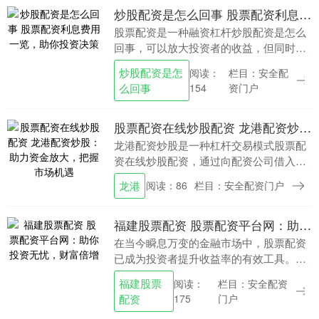
炒股配资是怎么回事 股票配资利息费用一览，助你投资决策
股票配资是一种融资杠杆炒股配资是怎么
回事，可以放大投资者的收益，但同时也
会带来利息费用。了解股票配资的利息费
炒股配资是怎
栏目：安全配
阅读：
用至关重要，有助于投资者做出明智的投
么回事
资门户
154
资决策。 * *....
股票配资在线炒股配资 龙港配资炒股：助力资金放大，把握市场机遇
龙港配资炒股是一种杠杆交易模式股票配
资在线炒股配资，通过向配资公司借入资
金，投资者可以放大自己的资金规模，从
龙港
阅读：86
栏目：安全配资门户
而获得更高的收益。对于资金有限的投资
者来说，配资炒股....
福建股票配资 股票配资平台网：助你投资无忧，财富倍增
在当今瞬息万变的金融市场中，股票配资
已成为投资者提升收益率的有效工具。股
票配资平台网应运而生，为投资者提供便
福建股票
栏目：安全配资
阅读：
捷、安全的配资服务，助力其投资无忧，
配资
门户
175
财富倍增。 * ....