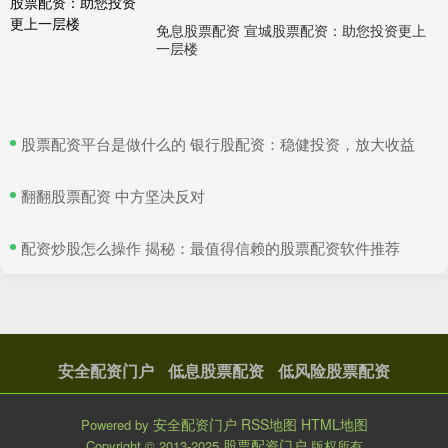
形式的资金杠杆服务网
免息股票配资 宣城股票配资：助您投资更上
一层楼
外盘期货配资 股票配资资金安全：保障你的投资，安心获利
低风险股票配资
：
2025-07-14
股票配资是一种杠杆投资方式，可以放大投资收益外盘期
货配资，但也带来了资金安全风险。为了保障你的投资，
​股票配资平台是做什么的 银行股配资：稳健投资，放大收益
安心获利，以下措施至
​翻翻股票配资 中方坚决反对
股票配资利率多少 股市配资公司：助力投资者放大收益，谨慎
选择，规避风险
​配资炒股怎么操作 揭秘：最值得信赖的股票配资软件推荐
安全配资门户
：
2025-07-14
**股市配资公司：助力投资者放大收益，谨慎选择，规避风
险** 明确您希望接触的潜在客户类型。考虑他们的年龄、
收入、投资经
安全配资门户
低息股票配资
低风险股票配资
配资炒股配资平台如何 海运股早盘普遍走低 中远海控及东方海
外国际均跌超4%
安全配资门户
RSS地图
HTML地图
Powered by
低风险股票配资
：
2025-07-14
股票配资门户
Copyright
© 2013-2025
版权所有