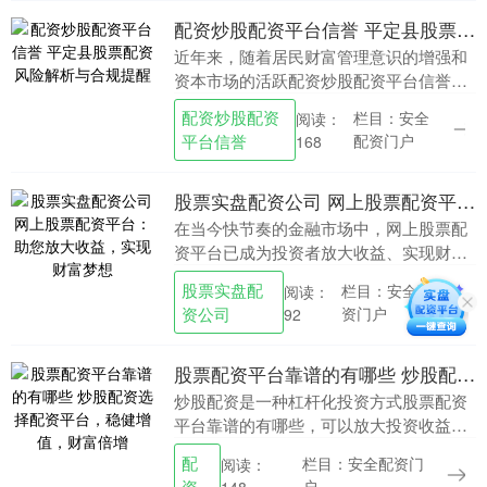
配资炒股配资平台信誉 平定县股票配资风险解析与合规提醒
近年来，随着居民财富管理意识的增强和
资本市场的活跃配资炒股配资平台信誉，
股票投资成为平定县不少民众关注的领
配资炒股配资
栏目：安全
阅读：
域。在此背景下，一种名为“股票配资”的
平台信誉
配资门户
168
业务模式也悄然出....
股票实盘配资公司 网上股票配资平台：助您放大收益，实现财富梦想
在当今快节奏的金融市场中，网上股票配
资平台已成为投资者放大收益、实现财富
梦想的利器。这些平台通过提供杠杆资
股票实盘配
栏目：安全配
阅读：
金，让投资者能够以较小的本金撬动更大
资公司
资门户
92
的市场份额。 在投....
股票配资平台靠谱的有哪些 炒股配资选择配资平台，稳健增值，财富倍增
炒股配资是一种杠杆化投资方式股票配资
平台靠谱的有哪些，可以放大投资收益，
但同时也伴随着更高的风险。因此，选择
配
栏目：安全配资门
阅读：
一个可靠的配资平台至关重要。 股票配资
资
户
148