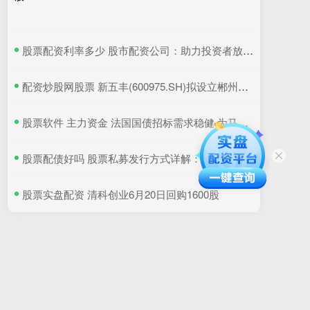
​股票配资利率多少 股市配资公司：助力投资者放大收益，谨慎选择，规避风险
​配资炒股网股票 新五丰(600975.SH)拟设立郴州分公司
​股票软件 主力资金 法国国债招标需求稳健 为马克龙宣布提前选举以来首次发行
​股票配债好吗 股票私募发行方式详解：公开募集、定向增发、协议转让
​股票实盘配资 清科创业6月20日回购1600股